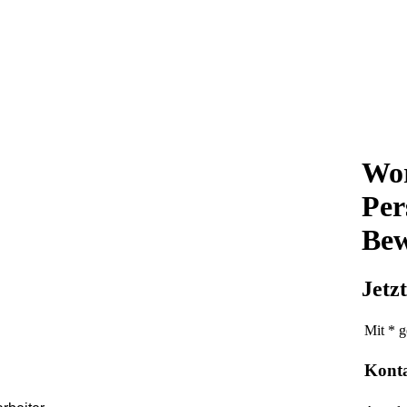
Wor
Per
Bew
Jetz
Mit * g
Kont