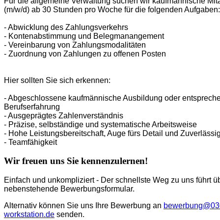
Für die allgemeine Verwaltung suchen wir kaufmännische Mita
(m/w/d) ab 30 Stunden pro Woche für die folgenden Aufgaben:
- Abwicklung des Zahlungsverkehrs
- Kontenabstimmung und Belegmanangement
- Vereinbarung von Zahlungsmodalitäten
- Zuordnung von Zahlungen zu offenen Posten
Hier sollten Sie sich erkennen:
- Abgeschlossene kaufmännische Ausbildung oder entsprech
Berufserfahrung
- Ausgeprägtes Zahlenverständnis
- Präzise, selbständige und systematische Arbeitsweise
- Hohe Leistungsbereitschaft, Auge fürs Detail und Zuverlässig
- Teamfähigkeit
Wir freuen uns Sie kennenzulernen!
Einfach und unkompliziert - Der schnellste Weg zu uns führt ü
nebenstehende Bewerbungsformular.
Alternativ können Sie uns Ihre Bewerbung an
bewerbung@03
workstation.de
senden.