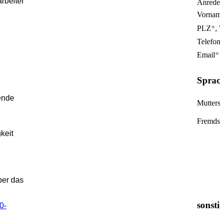
rbeiter
Anrede
Vorna
PLZ
*
,
Telefo
Email
*
Sprac
ende
Mutter
Fremds
keit
ber das
sonst
0-