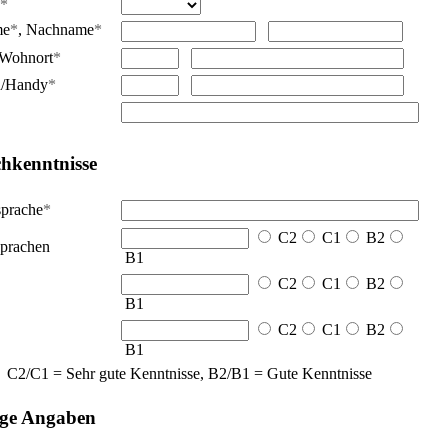
*
me
*
,
Nachname
*
Wohnort
*
n/Handy
*
hkenntnisse
sprache
*
C2
C1
B2
prachen
B1
C2
C1
B2
B1
C2
C1
B2
B1
C2/C1 = Sehr gute Kenntnisse, B2/B1 = Gute Kenntnisse
ige Angaben