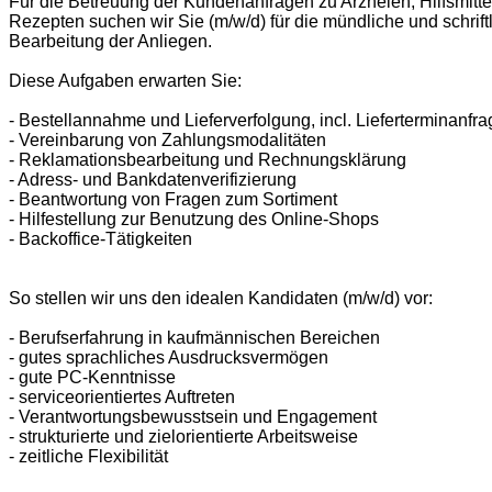
Für die Betreuung der Kundenanfragen zu Arzneien, Hilfsmitte
Rezepten suchen wir Sie (m/w/d) für die mündliche und schrift
Bearbeitung der Anliegen.
Diese Aufgaben erwarten Sie:
- Bestellannahme und Lieferverfolgung, incl. Lieferterminanfr
- Vereinbarung von Zahlungsmodalitäten
- Reklamationsbearbeitung und Rechnungsklärung
- Adress- und Bankdatenverifizierung
- Beantwortung von Fragen zum Sortiment
- Hilfestellung zur Benutzung des Online-Shops
- Backoffice-Tätigkeiten
So stellen wir uns den idealen Kandidaten (m/w/d) vor:
- Berufserfahrung in kaufmännischen Bereichen
- gutes sprachliches Ausdrucksvermögen
- gute PC-Kenntnisse
- serviceorientiertes Auftreten
- Verantwortungsbewusstsein und Engagement
- strukturierte und zielorientierte Arbeitsweise
- zeitliche Flexibilität