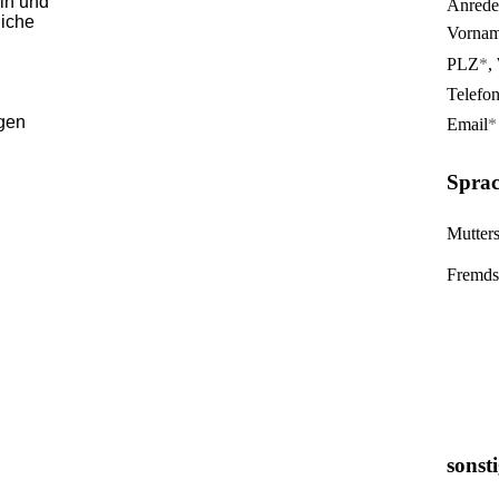
ln und
Anrede
liche
Vorna
PLZ
*
,
Telefo
agen
Email
*
Sprac
Mutter
Fremds
sonst