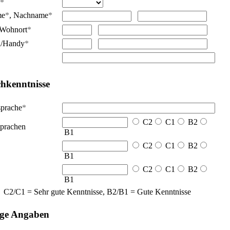
*
me
*
,
Nachname
*
Wohnort
*
n/Handy
*
hkenntnisse
sprache
*
C2
C1
B2
prachen
B1
C2
C1
B2
B1
C2
C1
B2
B1
C2/C1 = Sehr gute Kenntnisse, B2/B1 = Gute Kenntnisse
ige Angaben