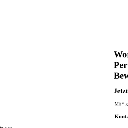
Wor
Per
Bew
Jetz
Mit * g
Kont