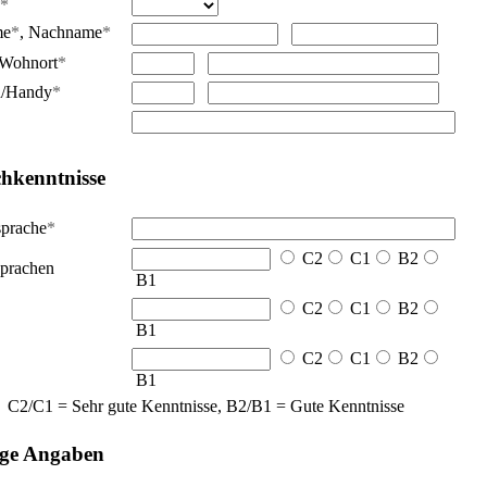
*
me
*
,
Nachname
*
Wohnort
*
n/Handy
*
hkenntnisse
sprache
*
C2
C1
B2
prachen
B1
C2
C1
B2
B1
C2
C1
B2
B1
C2/C1 = Sehr gute Kenntnisse, B2/B1 = Gute Kenntnisse
ige Angaben