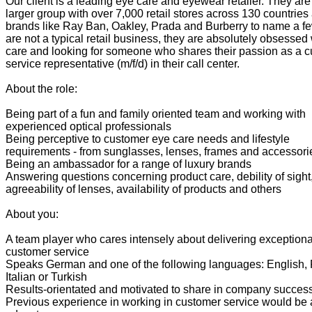
Our client is a leading eye care and eyewear retailer. They are 
larger group with over 7,000 retail stores across 130 countries
brands like Ray Ban, Oakley, Prada and Burberry to name a f
are not a typical retail business, they are absolutely obsessed
care and looking for someone who shares their passion as a 
service representative (m/f/d) in their call center.
About the role:
Being part of a fun and family oriented team and working with
experienced optical professionals
Being perceptive to customer eye care needs and lifestyle
requirements - from sunglasses, lenses, frames and accessori
Being an ambassador for a range of luxury brands
Answering questions concerning product care, debility of sight
agreeability of lenses, availability of products and others
About you:
A team player who cares intensely about delivering exceptiona
customer service
Speaks German and one of the following languages: English, 
Italian or Turkish
Results-orientated and motivated to share in company succes
Previous experience in working in customer service would be