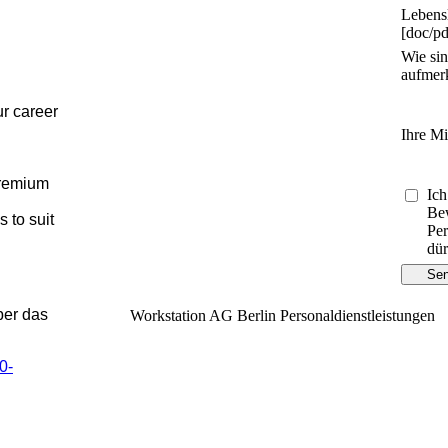
Lebens
[doc/pd
Wie sin
aufmer
ur career
Ihre Mi
premium
Ich
Bew
 to suit
Per
dür
Se
ber das
Workstation AG Berlin Personaldienstleistungen
0-