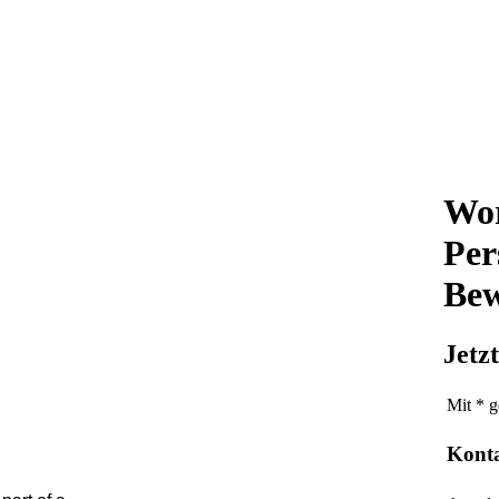
Wor
Per
Bew
Jetz
Mit * g
Kont