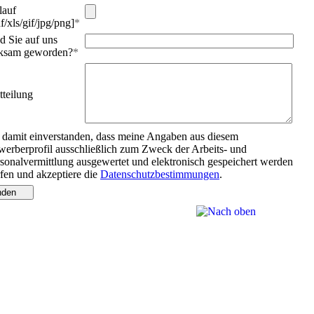
lauf
f/xls/gif/jpg/png]
*
d Sie auf uns
ksam geworden?
*
tteilung
 damit einverstanden, dass meine Angaben aus diesem
erberprofil ausschließlich zum Zweck der Arbeits- und
sonalvermittlung ausgewertet und elektronisch gespeichert werden
fen und akzeptiere die
Datenschutzbestimmungen
.
nden