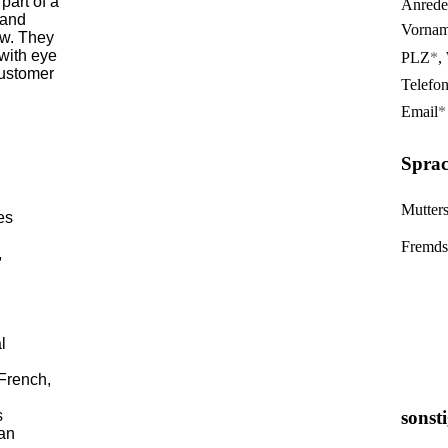
part of a
Anrede
 and
Vorna
ew. They
 with eye
PLZ
*
,
customer
Telefo
Email
*
Sprac
Mutter
es
Fremds
,
l
French,
s
sonst
 an