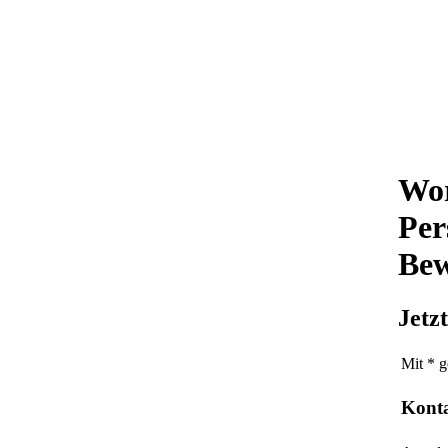
Wor
Per
Bew
Jetz
Mit * g
Kont