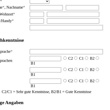
*
me
*
,
Nachname
*
Wohnort
*
n/Handy
*
hkenntnisse
sprache
*
C2
C1
B2
prachen
B1
C2
C1
B2
B1
C2
C1
B2
B1
C2/C1 = Sehr gute Kenntnisse, B2/B1 = Gute Kenntnisse
ige Angaben