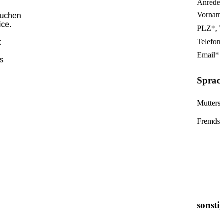
Anrede
Vorna
suchen
ice.
PLZ
*
,
Telefo
:
Email
*
s
Sprac
Mutter
Fremds
sonst