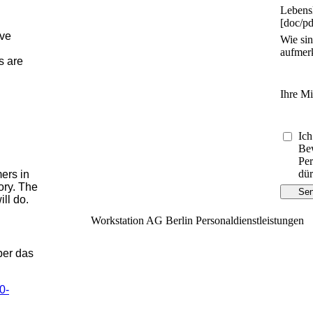
Lebens
[doc/pd
lve
Wie sin
aufmer
s are
Ihre Mi
Ich
Bew
Per
dür
ers in
ory. The
Se
ll do.
Workstation AG Berlin Personaldienstleistungen
ber das
0-