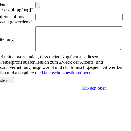
lauf
f/xls/gif/jpg/png]
*
d Sie auf uns
ksam geworden?
*
tteilung
 damit einverstanden, dass meine Angaben aus diesem
erberprofil ausschließlich zum Zweck der Arbeits- und
sonalvermittlung ausgewertet und elektronisch gespeichert werden
fen und akzeptiere die
Datenschutzbestimmungen
.
nden