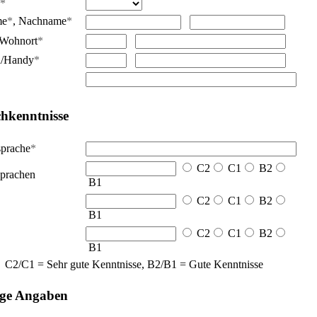
*
me
*
,
Nachname
*
Wohnort
*
n/Handy
*
hkenntnisse
sprache
*
C2
C1
B2
prachen
B1
C2
C1
B2
B1
C2
C1
B2
B1
C2/C1 = Sehr gute Kenntnisse, B2/B1 = Gute Kenntnisse
ige Angaben