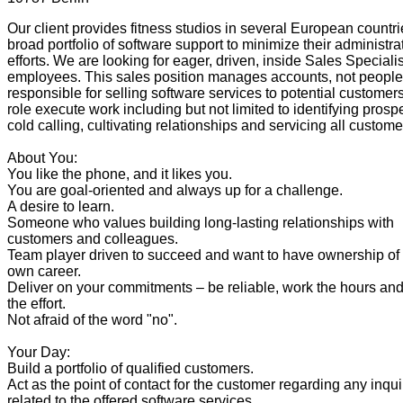
Our client provides fitness studios in several European countri
broad portfolio of software support to minimize their administra
efforts. We are looking for eager, driven, inside Sales Specialis
employees. This sales position manages accounts, not people,
responsible for selling software services to potential customers
role execute work including but not limited to identifying prosp
cold calling, cultivating relationships and servicing all custom
About You:
You like the phone, and it likes you.
You are goal-oriented and always up for a challenge.
A desire to learn.
Someone who values building long-lasting relationships with
customers and colleagues.
Team player driven to succeed and want to have ownership of
own career.
Deliver on your commitments – be reliable, work the hours and
the effort.
Not afraid of the word "no".
Your Day:
Build a portfolio of qualified customers.
Act as the point of contact for the customer regarding any inqui
related to the offered software services.