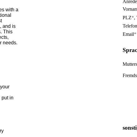
Anrede
Vorna
es with a
tional
PLZ
*
,
t
Telefo
 and is
. This
Email
*
ects,
er needs.
Sprac
Mutter
Fremds
 your
 put in
sonst
ry