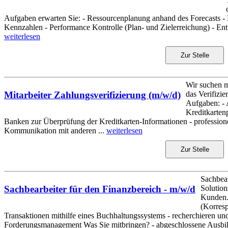
Aufgaben erwarten Sie: - Ressourcenplanung anhand des Forecasts - M
Kennzahlen - Performance Kontrolle (Plan- und Zielerreichung) - Ent
weiterlesen
Zur Stelle
Wir suchen m
das Verifizie
Mitarbeiter Zahlungsverifizierung (m/w/d)
Aufgaben: - 
Kreditkarte
Banken zur Überprüfung der Kreditkarten-Informationen - profession
Kommunikation mit anderen ...
weiterlesen
Zur Stelle
Sachbear
Solution
Sachbearbeiter für den Finanzbereich - m/w/d
Kunden.
(Korresp
Transaktionen mithilfe eines Buchhaltungssystems - recherchieren u
Forderungsmanagement Was Sie mitbringen? - abgeschlossene Ausbi