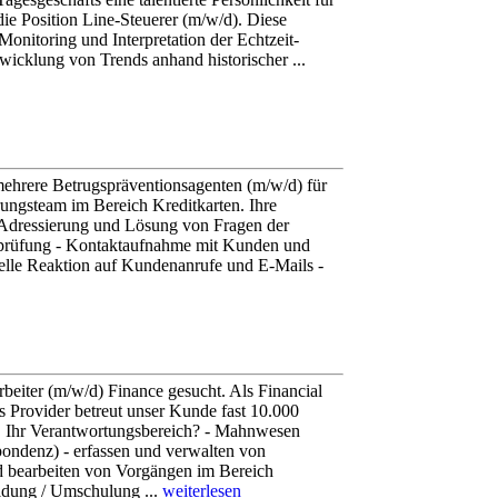
die Position Line-Steuerer (m/w/d). Diese
onitoring und Interpretation der Echtzeit-
wicklung von Trends anhand historischer ...
ehrere Betrugspräventionsagenten (m/w/d) für
rungsteam im Bereich Kreditkarten. Ihre
Adressierung und Lösung von Fragen der
nprüfung - Kontaktaufnahme mit Kunden und
elle Reaktion auf Kundenanrufe und E-Mails -
beiter (m/w/d) Finance gesucht. Als Financial
s Provider betreut unser Kunde fast 10.000
 Ihr Verantwortungsbereich? - Mahnwesen
ondenz) - erfassen und verwalten von
nd bearbeiten von Vorgängen im Bereich
ldung / Umschulung ...
weiterlesen